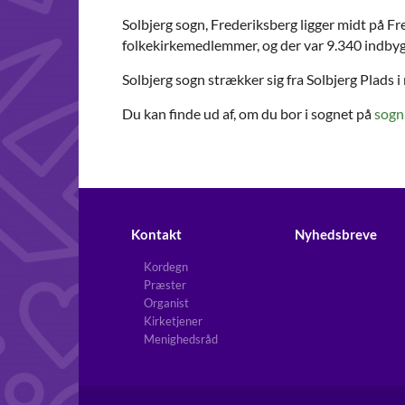
Solbjerg sogn, Frederiksberg ligger midt på F
folkekirkemedlemmer, og der var 9.340 indbyg
Solbjerg sogn strækker sig fra Solbjerg Plads i 
Du kan finde ud af, om du bor i sognet på
sogn
Kontakt
Nyhedsbreve
Kordegn
Præster
Organist
Kirketjener
Menighedsråd