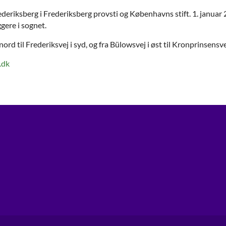
rederiksberg i Frederiksberg provsti og Københavns stift. 1. janu
gere i sognet.
nord til Frederiksvej i syd, og fra Bülowsvej i øst til Kronprinsensve
.dk