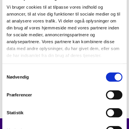
Vi bruger cookies til at tilpasse vores indhold og
annoncer, til at vise dig funktioner til sociale medier og til
at analysere vores trafik. Vi deler også oplysninger om
din brug af vores hjemmeside med vores partnere inden
for sociale medier, annonceringspartnere og
analysepartnere. Vores partnere kan kombinere disse
data med andre oplysninger, du har givet dem, eller som
de har indsamlet fra din brug af deres tjenester.
S
Nødvendig
a
m
t
Præferencer
y
k
k
Statistik
e
v