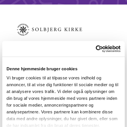
Denne hjemmeside bruger cookies
Vi bruger cookies til at tilpasse vores indhold og
Frederiksberg Kirkeavis
annoncer, til at vise dig funktioner til sociale medier og til
at analysere vores trafik. Vi deler også oplysninger om
din brug af vores hjemmeside med vores partnere inden
For at læse den seneste kirkeavis henvises til
for sociale medier, annonceringspartnere og
folkekirken-frederiksberg.dk/kirkeavis
analysepartnere. Vores partnere kan kombinere disse
data med andre oplysninger, du har givet dem, eller som
de har indsamlet fra din brug af deres tjenester.