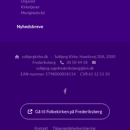
Organist
Kirketjener
Menighedsråd
Nyhedsbreve
solbjergkirke.dk · Solbjerg Kirke, Howitzvej 30A, 2000

Frederiksberg
30 50 44 58


solbjerg.sognfrederiksberg@km.dk
EAN-nummer: 5798000858114 CVR 61 12 53 10
Gå til Folkekirken på Frederiksberg
Kontakt
Tilgængelighedserklæring