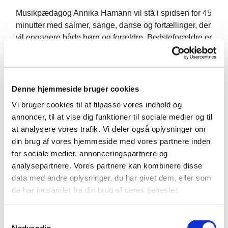
Musikpædagog Annika Hamann vil stå i spidsen for 45
minutter med salmer, sange, danse og fortællinger, der
vil engagere både børn og forældre. Bedsteforældre er
velkomne til at træde til, hvis mor eller far er forhindret
en torsdag.
Prisen for 10 gange er kr. 300,00, som betales ved
Denne hjemmeside bruger cookies
tilmelding.
Vi bruger cookies til at tilpasse vores indhold og
Tilmelding og betaling
her
.
annoncer, til at vise dig funktioner til sociale medier og til
at analysere vores trafik. Vi deler også oplysninger om
din brug af vores hjemmeside med vores partnere inden
for sociale medier, annonceringspartnere og
analysepartnere. Vores partnere kan kombinere disse
data med andre oplysninger, du har givet dem, eller som
de har indsamlet fra din brug af deres tjenester.
S
Nødvendig