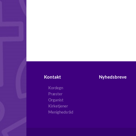
Kontakt
Nyhedsbreve
Kordegn
Præster
Organist
Kirketjener
Menighedsråd