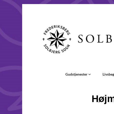
Gudstjenester
Livsbe
Højm