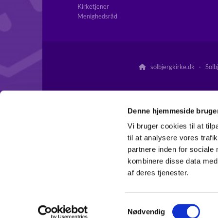
Kirketjener
Menighedsråd
solbjergkirke.dk · Solb

Denne hjemmeside bruger
Vi bruger cookies til at til
til at analysere vores tra
partnere inden for sociale
kombinere disse data med a
af deres tjenester.
S
Nødvendig
a