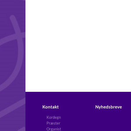
Kontakt
Nyhedsbreve
Kordegn
Præster
Organist