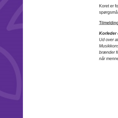
Koret er f
spørgsmål,
Tilmelding
Korleder 
Ud over at
Musikkons
brænder fo
når menn