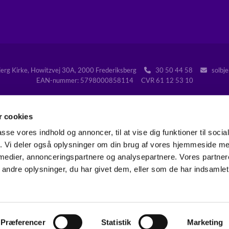
jerg Kirke, Howitzvej 30A, 2000 Frederiksberg
30 50 44 58
solbje


EAN-nummer: 5798000858114 CVR 61 12 53 10
 cookies
passe vores indhold og annoncer, til at vise dig funktioner til soci
Gå til Folkekirken på Frederiksberg
fik. Vi deler også oplysninger om din brug af vores hjemmeside m
 medier, annonceringspartnere og analysepartnere. Vores partne
Kontakt
Tilgængelighedserklæring
ndre oplysninger, du har givet dem, eller som de har indsamlet 
Privatlivspolitik
Log på ChurchDesk
Præferencer
Statistik
Marketing