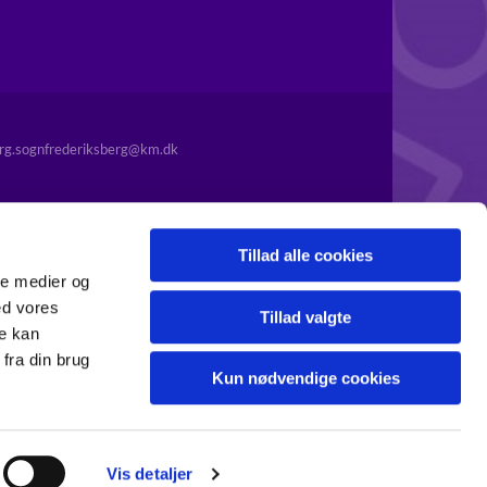
rg.sognfrederiksberg@km.dk
Tillad alle cookies
ale medier og
ed vores
Tillad valgte
re kan
fra din brug
Kun nødvendige cookies
Vis detaljer