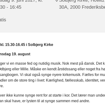
30 - 16:45
30A, 2000 Frederiksb
tis
l. 15.30-16.45 i Solbjerg Kirke
nsdag 19. august
nger vi en masse fed og nutidig musik. Nok mest på dansk. Det 
bjerg eller Mille. Måske en kendt årstidssang eller noget fra h
sangbogen. Vi skal også synge nyere kirkemusik. Fælles for mu
dler om de store ting i livet: Kærlighed, fællesskab, identitet, v
e.
r ikke kunne synge rent for at starte i kor. Det lærer man unde
n skal have, er lysten til at synge sammen med andre.