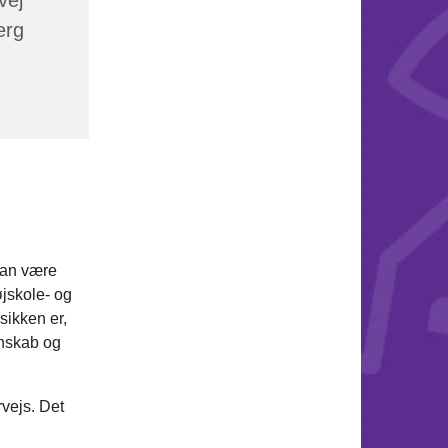
erg
kan være
øjskole- og
sikken er,
enskab og
rvejs. Det