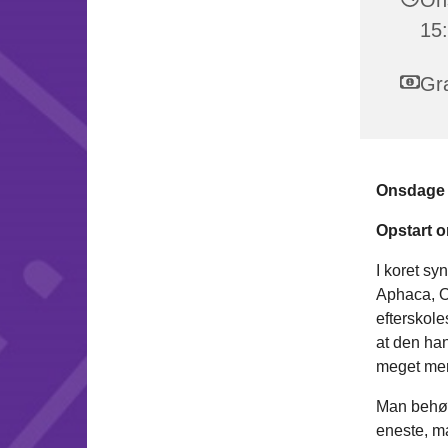
15:
Gra
Onsdage k
Opstart o
I koret sy
Aphaca, Od
efterskole
at den han
meget mer
Man behøve
eneste, ma