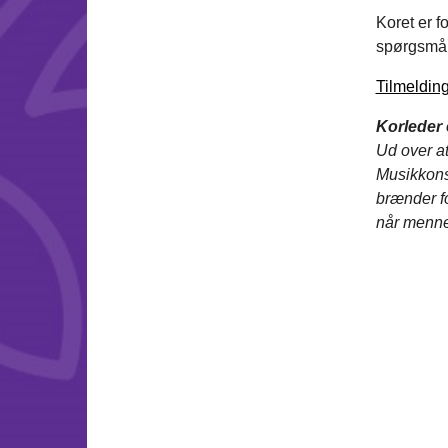
Koret er f
spørgsmål,
Tilmelding
Korleder 
Ud over at
Musikkons
brænder fo
når menn