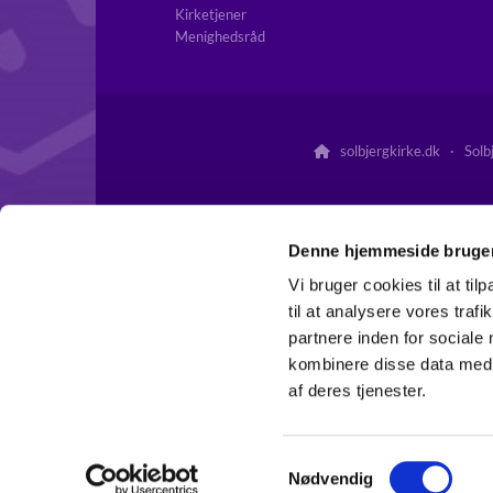
Kirketjener
Menighedsråd
solbjergkirke.dk · Solb

Denne hjemmeside bruger
Vi bruger cookies til at til
til at analysere vores tra
partnere inden for sociale
kombinere disse data med a
af deres tjenester.
S
Nødvendig
a