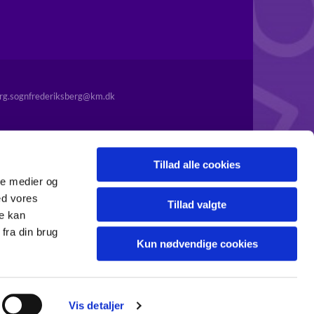
rg.sognfrederiksberg@km.dk
Tillad alle cookies
ale medier og
ed vores
Tillad valgte
re kan
fra din brug
Kun nødvendige cookies
Vis detaljer