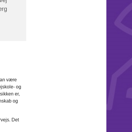
erg
kan være
øjskole- og
sikken er,
enskab og
rvejs. Det