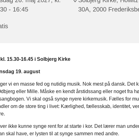
30 - 16:45
30A, 2000 Frederiksb
tis
l. 15.30-16.45 i Solbjerg Kirke
nsdag 19. august
nger vi en masse fed og nutidig musik. Nok mest på dansk. Det 
bjerg eller Mille. Måske en kendt årstidssang eller noget fra h
sangbogen. Vi skal også synge nyere kirkemusik. Fælles for mu
dler om de store ting i livet: Kærlighed, fællesskab, identitet, v
e.
r ikke kunne synge rent for at starte i kor. Det lærer man unde
n skal have, er lysten til at synge sammen med andre.