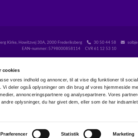
jerg Kirke, Howitzvej 30A, 2000 Frederiksberg
30 50 44 58
solbje


EAN-nummer: 5798000858114 CVR 61 12 53 10
 cookies
passe vores indhold og annoncer, til at vise dig funktioner til soci
Gå til Folkekirken på Frederiksberg
fik. Vi deler også oplysninger om din brug af vores hjemmeside m
 medier, annonceringspartnere og analysepartnere. Vores partne
Kontakt
Tilgængelighedserklæring
ndre oplysninger, du har givet dem, eller som de har indsamlet 
Privatlivspolitik
Log på ChurchDesk
Præferencer
Statistik
Marketing