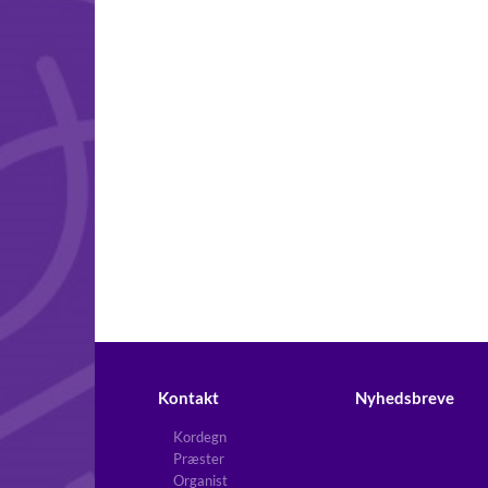
Kontakt
Nyhedsbreve
Kordegn
Præster
Organist