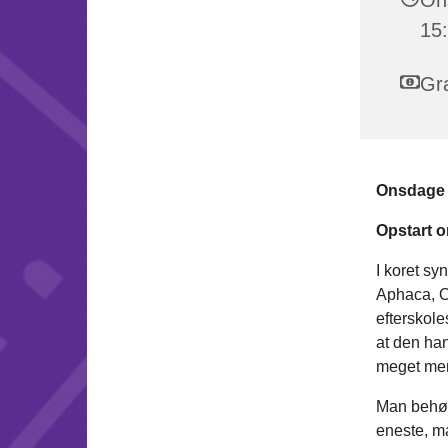
15:
Gra
Onsdage k
Opstart o
I koret sy
Aphaca, Od
efterskole
at den han
meget mer
Man behøve
eneste, ma