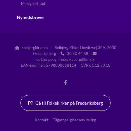
Menighedsråd
Nyhedsbreve
solbjergkirke.dk · Solbjerg Kirke, Howitzvej 30A, 2000

Frederiksberg
30 50 44 58


solbjerg.sognfrederiksberg@km.dk
EAN-nummer: 5798000858114 CVR 61 12 53 10
Gå til Folkekirken på Frederiksberg
Kontakt
Tilgængelighedserklæring