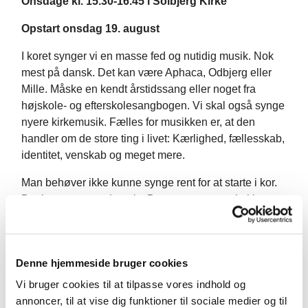
Onsdage kl. 15.30-16.45 i Solbjerg Kirke
Opstart onsdag 19. august
I koret synger vi en masse fed og nutidig musik. Nok
mest på dansk. Det kan være Aphaca, Odbjerg eller
Mille. Måske en kendt årstidssang eller noget fra
højskole- og efterskolesangbogen. Vi skal også synge
nyere kirkemusik. Fælles for musikken er, at den
handler om de store ting i livet: Kærlighed, fællesskab,
identitet, venskab og meget mere.
Man behøver ikke kunne synge rent for at starte i kor.
Det lærer man undervejs. Det eneste, man skal have,
er lysten til at synge sammen med andre.
Koret er for piger og drenge fra 4.–9. kl., og det er
gratis at være med. Ved spørgsmål, så skriv til Morten
Denne hjemmeside bruger cookies
på mail:
mop@km.dk
eller ring/sms på: 40 15 07 61.
Vi bruger cookies til at tilpasse vores indhold og
annoncer, til at vise dig funktioner til sociale medier og til
Tilmelding her