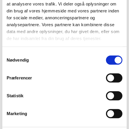
at analysere vores trafik. Vi deler også oplysninger om
Korleder er Morten, som er organist i Solbjerg
din brug af vores hjemmeside med vores partnere inden
Kirke.
for sociale medier, annonceringspartnere og
Ud over at være organist så er Morten uddannet
analysepartnere. Vores partnere kan kombinere disse
pianist fra Rytmisk Musikkonservatorium og har
data med andre oplysninger, du har givet dem, eller som
mange års erfaring som korleder og arrangør. Han
de har indsamlet fra din brug af deres tjenester.
brænder for det helt særlige fællesskab, et kor kan
skabe, og den energi, der opstår, når mennesker
S
synger sammen.
Nødvendig
a
m
t
Præferencer
y
k
k
Statistik
e
v
Marketing
a
l