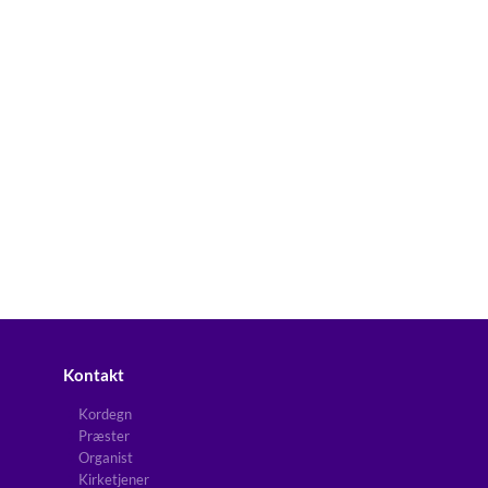
Kontakt
Kordegn
Præster
Organist
Kirketjener