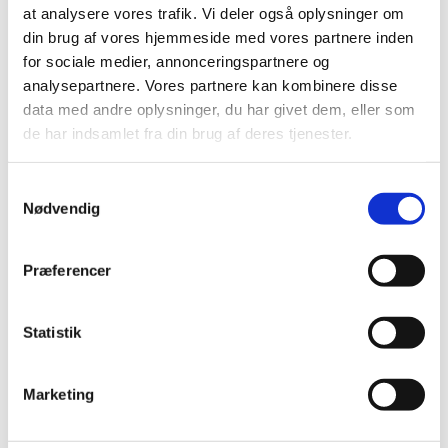
at analysere vores trafik. Vi deler også oplysninger om
Korleder er Morten, som er organist i Solbjerg
din brug af vores hjemmeside med vores partnere inden
Kirke.
for sociale medier, annonceringspartnere og
Ud over at være organist så er Morten uddannet
analysepartnere. Vores partnere kan kombinere disse
pianist fra Rytmisk Musikkonservatorium og har
data med andre oplysninger, du har givet dem, eller som
mange års erfaring som korleder og arrangør. Han
de har indsamlet fra din brug af deres tjenester.
brænder for det helt særlige fællesskab, et kor kan
skabe, og den energi, der opstår, når mennesker
S
synger sammen.
Nødvendig
a
m
t
Præferencer
y
k
k
Statistik
e
v
Marketing
a
l