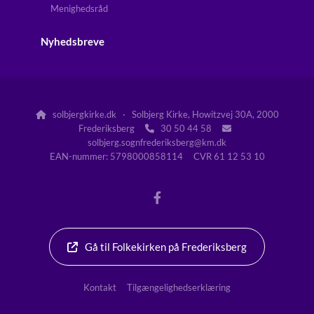
Menighedsråd
Nyhedsbreve
solbjergkirke.dk · Solbjerg Kirke, Howitzvej 30A, 2000

Frederiksberg
30 50 44 58


solbjerg.sognfrederiksberg@km.dk
EAN-nummer: 5798000858114 CVR 61 12 53 10
Gå til Folkekirken på Frederiksberg
Kontakt
Tilgængelighedserklæring