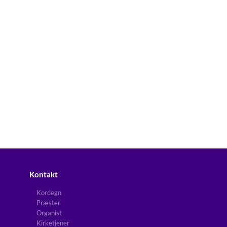
Kontakt
Kordegn
Præster
Organist
Kirketjener