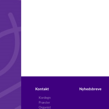
Kontakt
Nyhedsbreve
Kordegn
Præster
Organist