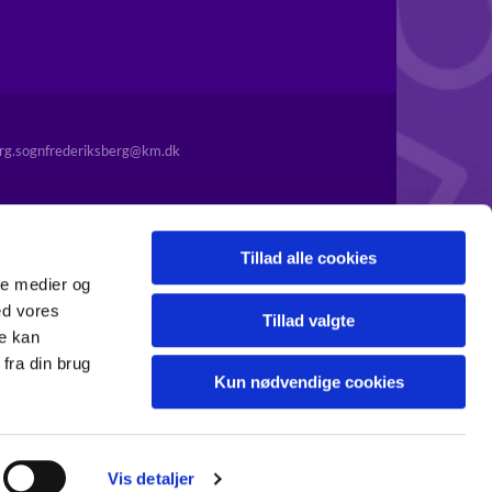
rg.sognfrederiksberg@km.dk
Tillad alle cookies
ale medier og
ed vores
Tillad valgte
re kan
fra din brug
Kun nødvendige cookies
Vis detaljer