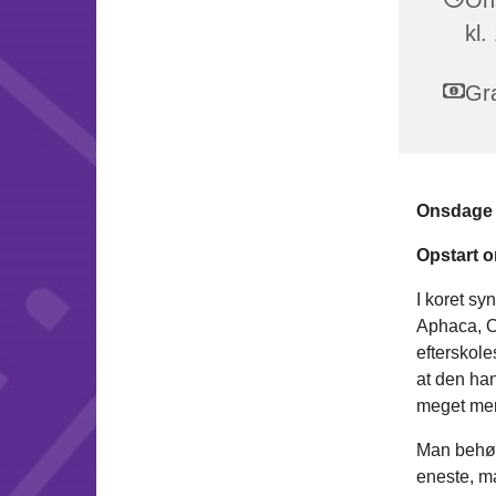
kl.
Gra
Onsdage k
Opstart o
I koret sy
Aphaca, Od
efterskole
at den han
meget mer
Man behøve
eneste, ma