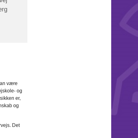
erg
kan være
øjskole- og
sikken er,
enskab og
rvejs. Det