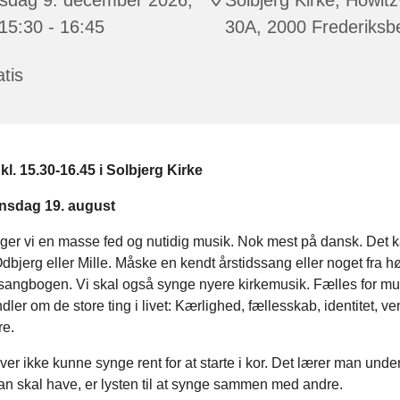
 15:30 - 16:45
30A, 2000 Frederiksb
tis
l. 15.30-16.45 i Solbjerg Kirke
nsdag 19. august
nger vi en masse fed og nutidig musik. Nok mest på dansk. Det 
bjerg eller Mille. Måske en kendt årstidssang eller noget fra h
sangbogen. Vi skal også synge nyere kirkemusik. Fælles for mu
dler om de store ting i livet: Kærlighed, fællesskab, identitet, v
e.
r ikke kunne synge rent for at starte i kor. Det lærer man unde
n skal have, er lysten til at synge sammen med andre.