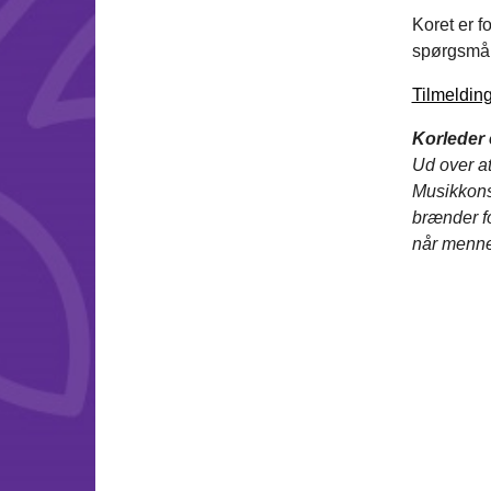
Koret er f
spørgsmål,
Tilmelding
Korleder 
Ud over at
Musikkons
brænder fo
når menn