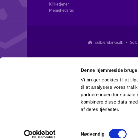
Kirketjener
Menighedsråd
solbjergkirke.dk · Solb

Denne hjemmeside bruger
Vi bruger cookies til at til
til at analysere vores tra
partnere inden for sociale
kombinere disse data med a
af deres tjenester.
S
Nødvendig
a