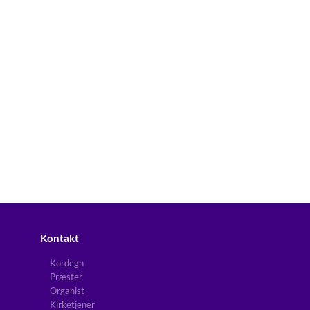
Kontakt
Kordegn
Præster
Organist
Kirketjener