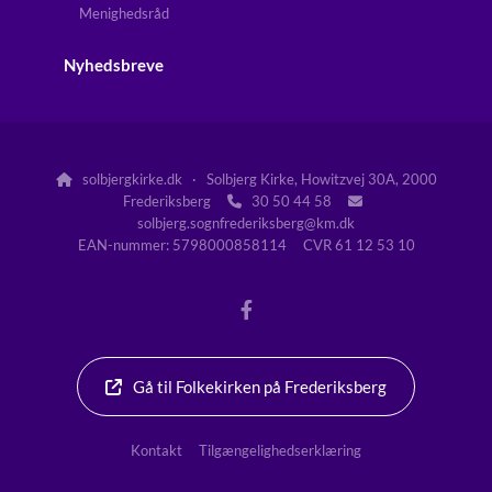
Menighedsråd
Nyhedsbreve
solbjergkirke.dk · Solbjerg Kirke, Howitzvej 30A, 2000

Frederiksberg
30 50 44 58


solbjerg.sognfrederiksberg@km.dk
EAN-nummer: 5798000858114 CVR 61 12 53 10
Gå til Folkekirken på Frederiksberg
Kontakt
Tilgængelighedserklæring