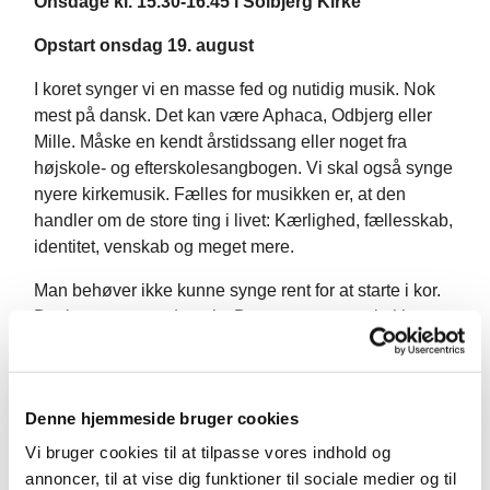
Onsdage kl. 15.30-16.45 i Solbjerg Kirke
Opstart onsdag 19. august
I koret synger vi en masse fed og nutidig musik. Nok
mest på dansk. Det kan være Aphaca, Odbjerg eller
Mille. Måske en kendt årstidssang eller noget fra
højskole- og efterskolesangbogen. Vi skal også synge
nyere kirkemusik. Fælles for musikken er, at den
handler om de store ting i livet: Kærlighed, fællesskab,
identitet, venskab og meget mere.
Man behøver ikke kunne synge rent for at starte i kor.
Det lærer man undervejs. Det eneste, man skal have,
er lysten til at synge sammen med andre.
Koret er for piger og drenge fra 4.–9. kl., og det er
gratis at være med. Ved spørgsmål, så skriv til Morten
Denne hjemmeside bruger cookies
på mail:
mop@km.dk
eller ring/sms på: 40 15 07 61.
Vi bruger cookies til at tilpasse vores indhold og
annoncer, til at vise dig funktioner til sociale medier og til
Tilmelding her