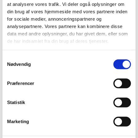
at analysere vores trafik. Vi deler også oplysninger om
Korleder er Morten, som er organist i Solbjerg
din brug af vores hjemmeside med vores partnere inden
Kirke.
for sociale medier, annonceringspartnere og
Ud over at være organist så er Morten uddannet
analysepartnere. Vores partnere kan kombinere disse
pianist fra Rytmisk Musikkonservatorium og har
data med andre oplysninger, du har givet dem, eller som
mange års erfaring som korleder og arrangør. Han
de har indsamlet fra din brug af deres tjenester.
brænder for det helt særlige fællesskab, et kor kan
skabe, og den energi, der opstår, når mennesker
S
synger sammen.
Nødvendig
a
m
t
Præferencer
y
k
k
Statistik
e
v
Marketing
a
l